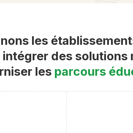
ns les établissements 
 intégrer des solution
niser les
parcours éduc