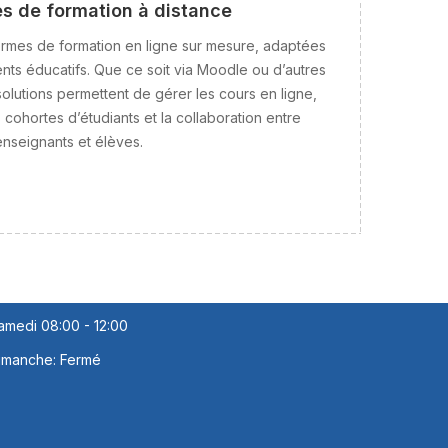
s de formation à distance
rmes de formation en ligne sur mesure, adaptées
nts éducatifs. Que ce soit via Moodle ou d’autres
olutions permettent de gérer les cours en ligne,
s cohortes d’étudiants et la collaboration entre
enseignants et élèves.
oraire d'ouverture
undi - Vendredi 08:00 à 17:00
amedi 08:00 - 12:00
imanche: Fermé