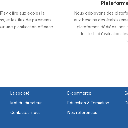
Plateforme
Pay offre aux écoles la
Nous déployons des platefo
ons, et les flux de paiements,
aux besoins des établisseme
r une planification efficace.
plateformes dédiées, nos s
les tests d’évaluation, le
Liens rapides
Nos solutions
H
Accueil
Paiement & Fintech
L
La société
E-commerce
S
Mot du directeur
Éducation & Formation
D
Contactez-nous
Nos références