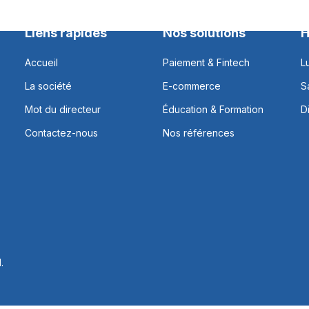
Liens rapides
Nos solutions
H
Accueil
Paiement & Fintech
L
La société
E-commerce
S
Mot du directeur
Éducation & Formation
D
Contactez-nous
Nos références
.